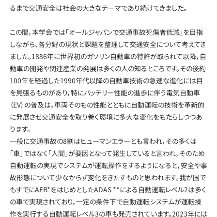
るまで交通安全は社会の大きなテーマであり続けてきました。
プライバシーポリシー
この間，本学会では「オールジャパンで交通事故死傷者低減」を目指
しながら、各分野の現状と課題を整理して交通安全について考えてき
ました。1886年に世界初のガソリン自動車の特許が取られて以降，自
JP
EN
動車の開発や関連産業の発展は多くの人の知るところです。その後約
100年を経過した1990年代以降の自動車技術の急速な進化には目
を見張るものがあり，特にバッテリー性能の進歩に伴う電気自動車
第62回
日本交通科学学会・学術講演会
（EV）の普及は，車両そのもの性能とともに自動運転の技術を革新的
に発展させ交通安全を取り巻く環境に多大な変化をもたらしつつあ
ります。
一般に交通事故の8割はヒューマンエラーとも言われ，その多くは
International Traffic Medicine Association
「車」ではなく「人間」が要因となって発生していると言われ，そのため
自動運転の実現でシステムが運転操作をするようになると，安全や事
故形態について少なからず変化をきたすものと思われます。我が国で
もすでにAEB*をはじめとしたADAS **による自動運転レベル2は多く
の車で実現されており，一定の条件下で自動運転システムが運転操
作を実行する自動運転レベル3の車も発売されています。2023年には