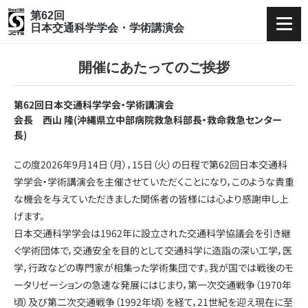
第62回
トップページ
日本交通科学学会・学術講演会
開催概要
開催にあたってのご挨拶
日程表・プログラム
第62回日本交通科学学会・学術講演会
会長 西山 隆(沖縄県立中部病院救急科部長・救命救急センター
長)
参加登録
この度2026年9月14日（月），15日（火）の日程で第62回日本交通科
学学会・学術講演会を主催させていただくことになり，このような貴重
演題募集
な機会を与えていただきました関係者の皆様には心より感謝申し上
げます。
座長・演者へのご案内
日本交通科学学会は1962年に設立された交通科学協議会を引き継
ぐ学術団体で，交通安全を目的として交通科学に造詣の深い工学，医
アクセス
学，行政などの専門家が相集った学術集団です。我が国では戦後のモ
ータリゼーションの急速な発展にはじまり，第一次交通戦争（1970年
頃）及び第二次交通戦争（1992年頃）を経て，21世紀を迎え現在に至
お問い合わせ