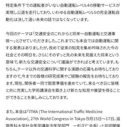
特定条件下での運転者がいない自動運転レベル4の移動サービスが
実現し公道を走行しており，いわゆる自動運転レベル5の完全運転自
動化は決して遠い未来の話ではなくなっています。
今回のテーマは「交通安全のこれからと将来〜自動運転と交通事
故〜」とさせていただきました。これまでにも本会では自動運転に関
する発表はありましたが，改めて従来の知見を集め吟味された今の
社会とその明日を，さらにそのずっと先の未来を見据えた将来という
意味で，新たな交通安全について議論ができればと考えています。も
ちろん,テーマ以外の交通科学に関する演題の応募もお待ちしており
ますので,今までの皆様の研究成果やご経験の報告をお待ちしており
ます。現在，関係者一同で鋭意準備を進めていて，来るべき日に皆様
と共に充実した学術講演会を築き上げ新たな知見や展望を得ること
ができることを楽しみにしております。
また，本会は「ITMA (The International Traffic Medicine
Association), 27
th
World Congress in Tokyo（9月15日〜17日，滋
賀医科大学社会医学講座法医学部門 一杉正仁会長）」と共同開催